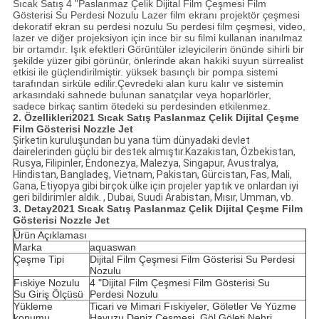
Sıcak Satış 4 "Paslanmaz Çelik Dijital Film Çeşmesi Film
Gösterisi Su Perdesi Nozulu Lazer film ekranı projektör çeşmesi
dekoratif ekran su perdesi nozulu Su perdesi film çeşmesi, video,
lazer ve diğer projeksiyon için ince bir su filmi kullanan inanılmaz
bir ortamdır. Işık efektleri Görüntüler izleyicilerin önünde sihirli bir
şekilde yüzer gibi görünür, önlerinde akan hakiki suyun sürrealist
etkisi ile güçlendirilmiştir. yüksek basınçlı bir pompa sistemi
tarafından sirküle edilir.Çevredeki alan kuru kalır ve sistemin
arkasındaki sahnede bulunan sanatçılar veya hoparlörler,
sadece birkaç santim ötedeki su perdesinden etkilenmez.
2. Özellikleri
2021 Sıcak Satış Paslanmaz Çelik Dijital Çeşme
Film Gösterisi Nozzle Jet
Şirketin kuruluşundan bu yana tüm dünyadaki devlet
dairelerinden güçlü bir destek almıştır.Kazakistan, Özbekistan,
Rusya, Filipinler, Endonezya, Malezya, Singapur, Avustralya,
Hindistan, Bangladeş, Vietnam, Pakistan, Gürcistan, Fas, Mali,
Gana, Etiyopya gibi birçok ülke için projeler yaptık ve onlardan iyi
geri bildirimler aldık. , Dubai, Suudi Arabistan, Mısır, Umman, vb.
3. Detay
2021 Sıcak Satış Paslanmaz Çelik Dijital Çeşme Film
Gösterisi Nozzle Jet
Ürün Açıklaması
Marka
aquaswan
Çeşme Tipi
Dijital Film Çeşmesi Film Gösterisi Su Perdesi
Nozulu
Fıskiye Nozulu
4 "Dijital Film Çeşmesi Film Gösterisi Su
Su Giriş Ölçüsü
Perdesi Nozulu
Yükleme
Ticari ve Mimari Fıskiyeler, Göletler Ve Yüzme
konumu
Havuzu,
Deniz Çeşmesi, Göl Göleti Nehri