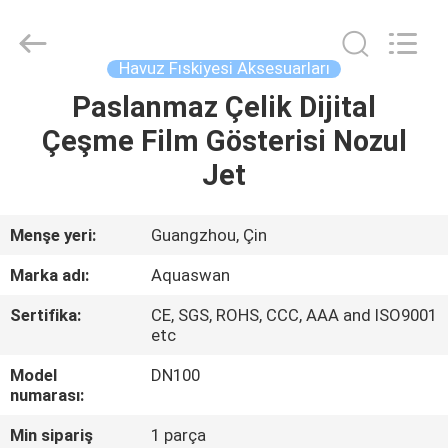
2026
aquaswan
water
co,.ltd.
All
Havuz Fıskiyesi Aksesuarları
Rights
Reserved.
Paslanmaz Çelik Dijital
EV
Çeşme Film Gösterisi Nozul
ÜRÜN:%
Jet
S
Menşe yeri:
Guangzhou, Çin
HAKKIMIZDA
Marka adı:
Aquaswan
Sertifika:
CE, SGS, ROHS, CCC, AAA and ISO9001
FABRIKA
etc
TURU
Model
DN100
numarası:
KALITE
Min sipariş
1 parça