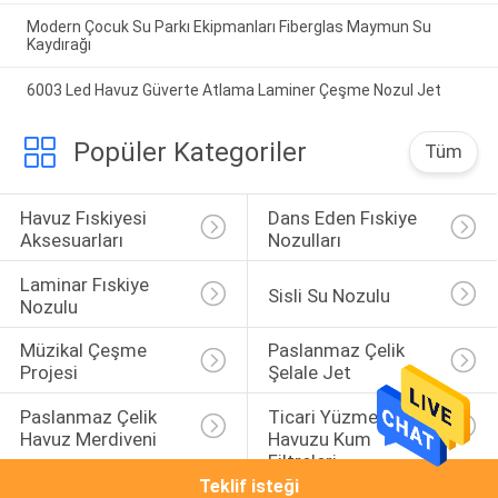
Modern Çocuk Su Parkı Ekipmanları Fiberglas Maymun Su
Kaydırağı
6003 Led Havuz Güverte Atlama Laminer Çeşme Nozul Jet
Popüler Kategoriler
Tüm
Havuz Fıskiyesi 
Dans Eden Fıskiye 
Aksesuarları
Nozulları
Laminar Fıskiye 
Sisli Su Nozulu
Nozulu
Müzikal Çeşme 
Paslanmaz Çelik 
Projesi
Şelale Jet
Paslanmaz Çelik 
Ticari Yüzme 
Havuz Merdiveni
Havuzu Kum 
Filtreleri
Teklif isteği