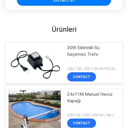
Ürünleri
30W Elektrikli Su
Geçirmez Trafo
USD 1.00 - USD 9.98.00/PCS MOQ:1 parça
CONTACT
24x11M Manuel Havuz
Kapağı
USD1.00 - USD1,448.00 / Set (3 Cover With 3 Roller), Only Cover USD1.50 - USD3.50 / Square Meter MOQ:1 parça
CONTACT