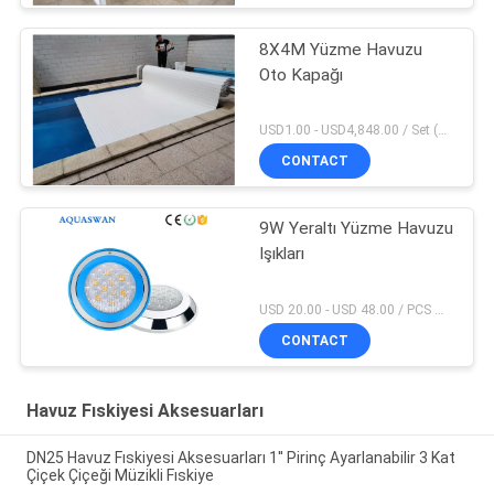
8X4M Yüzme Havuzu
Oto Kapağı
USD1.00 - USD4,848.00 / Set (Cover With Roller), Only Cover USD28.00 - USD40.00 / Square Meter MOQ:1 parça
CONTACT
9W Yeraltı Yüzme Havuzu
Işıkları
USD 20.00 - USD 48.00 / PCS MOQ:1 parça
CONTACT
Havuz Fıskiyesi Aksesuarları
DN25 Havuz Fıskiyesi Aksesuarları 1'' Pirinç Ayarlanabilir 3 Kat
Çiçek Çiçeği Müzikli Fıskiye