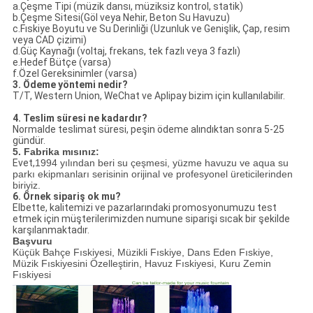
a.Çeşme Tipi (müzik dansı, müziksiz kontrol, statik)
b.Çeşme Sitesi(Göl veya Nehir, Beton Su Havuzu)
c.Fıskiye Boyutu ve Su Derinliği (Uzunluk ve Genişlik, Çap, resim
veya CAD çizimi)
d.Güç Kaynağı (voltaj, frekans, tek fazlı veya 3 fazlı)
e.Hedef Bütçe (varsa)
f.Özel Gereksinimler (varsa)
3. Ödeme yöntemi nedir?
T/T, Western Union, WeChat ve Aplipay bizim için kullanılabilir.
4. Teslim süresi ne kadardır?
Normalde teslimat süresi, peşin ödeme alındıktan sonra 5-25
gündür.
5. Fabrika mısınız:
Evet,
1994 yılından beri su çeşmesi, yüzme havuzu ve aqua su
parkı ekipmanları serisinin orijinal ve profesyonel üreticilerinden
biriyiz.
6. Örnek sipariş ok mu?
Elbette, kalitemizi ve pazarlarındaki promosyonumuzu test
etmek için müşterilerimizden numune siparişi sıcak bir şekilde
karşılanmaktadır.
Başvuru
Küçük Bahçe Fıskiyesi, Müzikli Fıskiye, Dans Eden Fıskiye,
Müzik Fıskiyesini Özelleştirin, Havuz Fıskiyesi, Kuru Zemin
Fıskiyesi