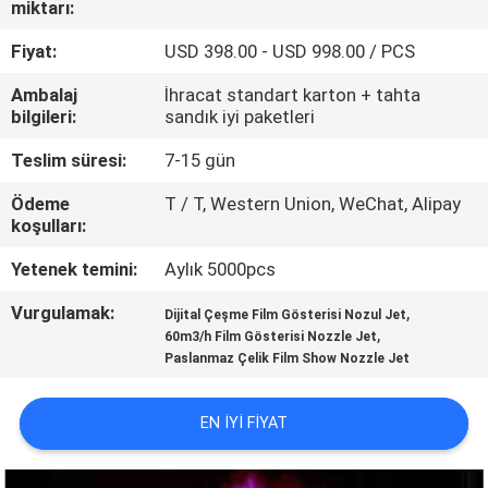
miktarı:
KONTROL
Fiyat:
USD 398.00 - USD 998.00 / PCS
BIZIMLE
Ambalaj
İhracat standart karton + tahta
ILETIŞIME
bilgileri:
sandık iyi paketleri
GEÇIN
Teslim süresi:
7-15 gün
Ödeme
T / T, Western Union, WeChat, Alipay
BIR
koşulları:
TEKLIF
Yetenek temini:
Aylık 5000pcs
ISTEĞI
Vurgulamak:
,
Dijital Çeşme Film Gösterisi Nozul Jet
,
60m3/h Film Gösterisi Nozzle Jet
Paslanmaz Çelik Film Show Nozzle Jet
NEWS
EN IYI FIYAT
SITE
HARITASI