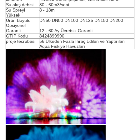
Su akış debisi
30 - 60m3/saat
Su Spreyi
8 - 18m
Yüksek
Ürün Boyutu
DN50 DN80 DN100 DN125 DN150 DN200
Opsiyonel
Garanti
12 - 60 Ay Ücretsiz Garanti
GTİP Kodu
8424899990
proje tecrübesi
56 Ülkeden Fazla İhraç Edilen ve Yaptırılan
Aqua Fıskiye Havuzları