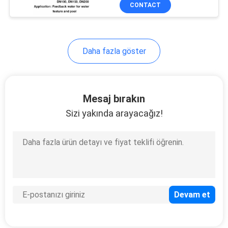
KONTROL
CONTACT
BIZIMLE
Daha fazla göster
ILETIŞIME
GEÇIN
Mesaj bırakın
BIR
Sizi yakında arayacağız!
TEKLIF
ISTEĞI
NEWS
SITE
HARITASI