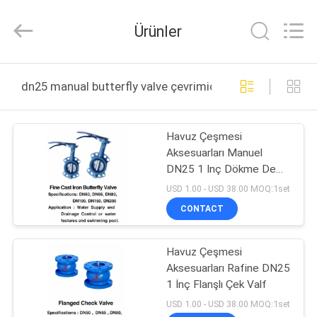
2026
aquaswan
water
Ürünler
co,.ltd.
All
Rights
Reserved.
EV
dn25 manual butterfly valve çevrimiçi üretim
ÜRÜN:%
Havuz Çeşmesi
S
Aksesuarları Manuel
DN25 1 Inç Dökme Demir
HAKKIMIZDA
Kelebek Vana
USD 1.00 - USD 38.00 MOQ:1set
CONTACT
FABRIKA
Havuz Çeşmesi
TURU
Aksesuarları Rafine DN25
1 İnç Flanşlı Çek Valf
KALITE
USD 1.00 - USD 38.00 MOQ:1set