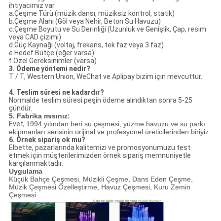
ihtiyacımız var.
a.Çeşme Türü (müzik dansı, müziksiz kontrol, statik)
b.Çeşme Alanı (Göl veya Nehir, Beton Su Havuzu)
c.Çeşme Boyutu ve Su Derinliği (Uzunluk ve Genişlik, Çap, resim
veya CAD çizimi)
d.Güç Kaynağı (voltaj, frekans, tek faz veya 3 faz)
e.Hedef Bütçe (eğer varsa)
f.Özel Gereksinimler (varsa)
3. Ödeme yöntemi nedir?
T / T, Western Union, WeChat ve Aplipay bizim için mevcuttur.
4. Teslim süresi ne kadardır?
Normalde teslim süresi peşin ödeme alındıktan sonra 5-25
gündür.
5. Fabrika mısınız:
Evet,
1994 yılından beri su çeşmesi, yüzme havuzu ve su parkı
ekipmanları serisinin orijinal ve profesyonel üreticilerinden biriyiz.
6. Örnek sipariş ok mu?
Elbette, pazarlarında kalitemizi ve promosyonumuzu test
etmek için müşterilerimizden örnek sipariş memnuniyetle
karşılanmaktadır.
Uygulama
Küçük Bahçe Çeşmesi, Müzikli Çeşme, Dans Eden Çeşme,
Müzik Çeşmesi Özelleştirme, Havuz Çeşmesi, Kuru Zemin
Çeşmesi