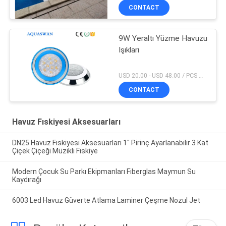
CONTACT
9W Yeraltı Yüzme Havuzu
Işıkları
USD 20.00 - USD 48.00 / PCS MOQ:1 parça
CONTACT
Havuz Fıskiyesi Aksesuarları
DN25 Havuz Fıskiyesi Aksesuarları 1'' Pirinç Ayarlanabilir 3 Kat
Çiçek Çiçeği Müzikli Fıskiye
Modern Çocuk Su Parkı Ekipmanları Fiberglas Maymun Su
Kaydırağı
6003 Led Havuz Güverte Atlama Laminer Çeşme Nozul Jet