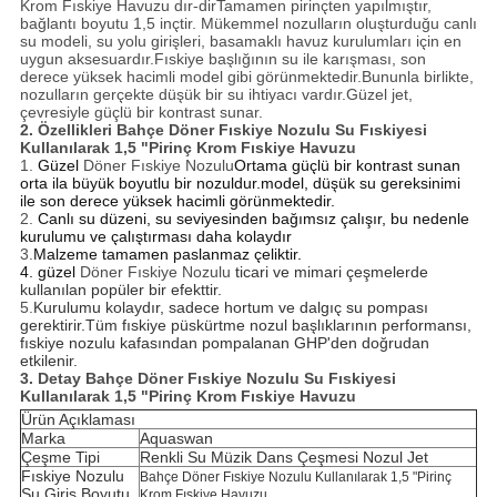
Krom Fıskiye Havuzu
dır-dir
Tamamen pirinçten yapılmıştır,
bağlantı boyutu 1,5 inçtir. Mükemmel nozulların oluşturduğu canlı
su modeli, su yolu girişleri, basamaklı havuz kurulumları için en
uygun aksesuardır.Fıskiye başlığının su ile karışması, son
derece yüksek hacimli model gibi görünmektedir.Bununla birlikte,
nozulların gerçekte düşük bir su ihtiyacı vardır.Güzel jet,
çevresiyle güçlü bir kontrast sunar.
2. Özellikleri
Bahçe Döner Fıskiye Nozulu Su Fıskiyesi
Kullanılarak 1,5 "Pirinç Krom Fıskiye Havuzu
1.
Güzel
Döner Fıskiye Nozulu
Ortama güçlü bir kontrast sunan
orta ila büyük boyutlu bir nozuldur.model, düşük su gereksinimi
ile son derece yüksek hacimli görünmektedir.
2.
Canlı su düzeni, su seviyesinden bağımsız çalışır, bu nedenle
kurulumu ve çalıştırması daha kolaydır
3.
Malzeme tamamen paslanmaz çeliktir.
4. güzel
Döner Fıskiye Nozulu
ticari ve mimari çeşmelerde
kullanılan popüler bir efekttir.
5.
Kurulumu kolaydır, sadece hortum ve dalgıç su pompası
gerektirir.Tüm fıskiye püskürtme nozul başlıklarının performansı,
fıskiye nozulu kafasından pompalanan GHP'den doğrudan
etkilenir.
3.
Detay
Bahçe Döner Fıskiye Nozulu Su Fıskiyesi
Kullanılarak 1,5 "Pirinç Krom Fıskiye Havuzu
Ürün Açıklaması
Marka
Aquaswan
Çeşme Tipi
Renkli Su Müzik Dans Çeşmesi Nozul Jet
Fıskiye Nozulu
Bahçe Döner Fıskiye Nozulu Kullanılarak 1,5 "Pirinç
Su Giriş Boyutu
Krom Fıskiye Havuzu