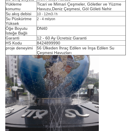
Yükleme
Ticari ve Mimari Çeşmeler, Göletler ve Yüzme
konumu
Havuzu,
Deniz Çeşmesi, Göl Göleti Nehir
Su akış debisi
10 - 12m3 / h
Su Püskürtme
2 - 4 milyon
Yüksek
Öğe Boyutu
DN40
İsteğe Bağlı
Garanti
12 - 60 Ay Ücretsiz Garanti
HS Kodu
8424899990
proje deneyimi
56 Ülkeden İhraç Edilen ve İnşa Edilen Su
Çeşmesi Havuzları