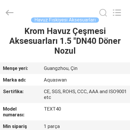
2026
aquaswan
water
co,.ltd.
All
Havuz Fıskiyesi Aksesuarları
Rights
Reserved.
Krom Havuz Çeşmesi
EV
Aksesuarları 1.5 "DN40 Döner
ÜRÜN:%
Nozul
S
Menşe yeri:
Guangzhou, Çin
HAKKIMIZDA
Marka adı:
Aquaswan
Sertifika:
CE, SGS, ROHS, CCC, AAA and ISO9001
FABRIKA
etc
TURU
Model
TEXT40
numarası:
KALITE
Min sipariş
1 parça