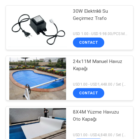
30W Elektrikli Su
Geçirmez Trafo
USD 1.00 - USD 9.98.00/PCS MOQ:1 parça
CONTACT
24x11M Manuel Havuz
Kapağı
USD1.00 - USD1,448.00 / Set (3 Cover With 3 Roller), Only Cover USD1.50 - USD3.50 / Square Meter MOQ:1 parça
CONTACT
8X4M Yüzme Havuzu
Oto Kapağı
USD1.00 - USD4,848.00 / Set (Cover With Roller), Only Cover USD28.00 - USD40.00 / Square Meter MOQ:1 parça