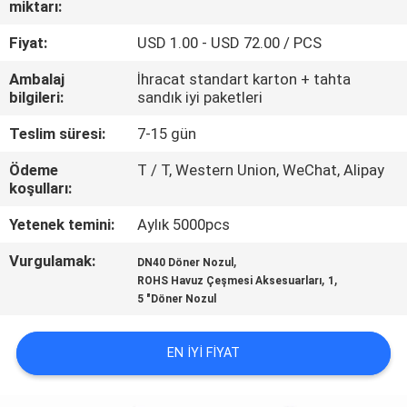
miktarı:
KONTROL
Fiyat:
USD 1.00 - USD 72.00 / PCS
BIZIMLE
Ambalaj
İhracat standart karton + tahta
ILETIŞIME
bilgileri:
sandık iyi paketleri
GEÇIN
Teslim süresi:
7-15 gün
Ödeme
T / T, Western Union, WeChat, Alipay
BIR
koşulları:
TEKLIF
Yetenek temini:
Aylık 5000pcs
ISTEĞI
Vurgulamak:
,
DN40 Döner Nozul
,
,
ROHS Havuz Çeşmesi Aksesuarları
1
5 "Döner Nozul
NEWS
EN IYI FIYAT
SITE
HARITASI