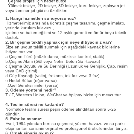
· Çeşme projesi için hedef bütçe
· Yüksek fıskiye, 2D fıskiye, 3D fıskiye, kuru fıskiye, zıplayan jet
veya laminer jet gibi su özellikleri
1. Hangi hizmetleri sunuyorsunuz?
Hizmetlerimiz arasında ücretsiz çeşme tasarımı, çeşme imalatı,
yerinde kurulum kılavuzu,
işletme ve bakım eğitimi ve 12 aylık garanti ve ömür boyu teknik
destek.
2. Bir çeşme teklifi yapmak için neye ihtiyacınız var?
Size en uygun teklifi sunmak için aşağıdaki kaynak bilgilerine
ihtiyacımız var.
a.Çeşme Türü (müzik dansı, müziksiz kontrol, statik)
b.Çeşme Alanı (Göl veya Nehir, Beton Su Havuzu)
c.Çeşme Boyutu ve Su Derinliği (Uzunluk ve Genişlik, Çap, resim
veya CAD çizimi)
d.Güç Kaynağı (voltaj, frekans, tek faz veya 3 faz)
e.Hedef Bütçe (eğer varsa)
f.Özel Gereksinimler (varsa)
3. Ödeme yöntemi nedir?
T / T, Western Union, WeChat ve Aplipay bizim için mevcuttur.
4. Teslim süresi ne kadardır?
Normalde teslim süresi peşin ödeme alındıktan sonra 5-25
gündür.
5. Fabrika mısınız:
Evet,
1994 yılından beri su çeşmesi, yüzme havuzu ve su parkı
ekipmanları serisinin orijinal ve profesyonel üreticilerinden biriyiz.
6. Örnek sipariş ok mu?