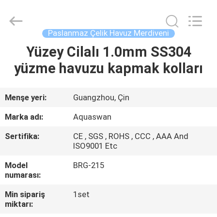
2026
aquaswan
water
co,.ltd.
All
Paslanmaz Çelik Havuz Merdiveni
Rights
Reserved.
Yüzey Cilalı 1.0mm SS304
EV
yüzme havuzu kapmak kolları
ÜRÜN:%
S
Menşe yeri:
Guangzhou, Çin
Marka adı:
Aquaswan
HAKKIMIZDA
Sertifika:
CE , SGS , ROHS , CCC , AAA And
ISO9001 Etc
FABRIKA
Model
BRG-215
TURU
numarası:
Min sipariş
1set
miktarı:
KALITE