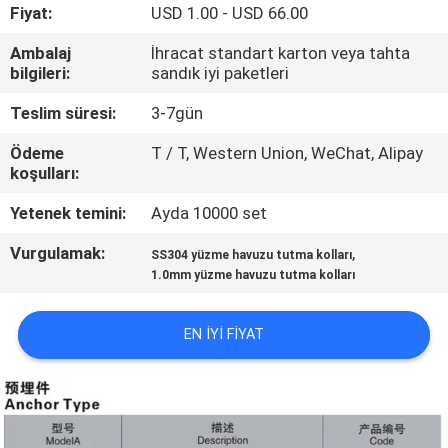
KONTROL
Fiyat:
USD 1.00 - USD 66.00
Ambalaj
İhracat standart karton veya tahta
BIZIMLE
bilgileri:
sandık iyi paketleri
ILETIŞIME
Teslim süresi:
3-7gün
GEÇIN
Ödeme
T / T, Western Union, WeChat, Alipay
koşulları:
BIR
Yetenek temini:
Ayda 10000 set
TEKLIF
Vurgulamak:
,
SS304 yüzme havuzu tutma kolları
ISTEĞI
1.0mm yüzme havuzu tutma kolları
EN IYI FIYAT
NEWS
SITE
HARITASI