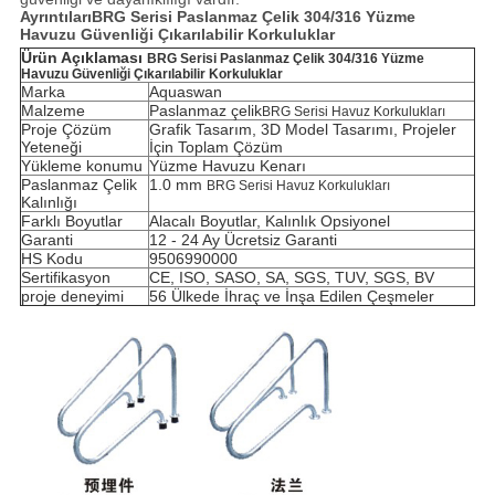
Ayrıntıları
BRG Serisi Paslanmaz Çelik 304/316 Yüzme
Havuzu Güvenliği Çıkarılabilir Korkuluklar
Ürün Açıklaması
BRG Serisi Paslanmaz Çelik 304/316 Yüzme
Havuzu Güvenliği Çıkarılabilir Korkuluklar
Marka
Aquaswan
Malzeme
Paslanmaz çelik
BRG Serisi Havuz Korkulukları
Proje Çözüm
Grafik Tasarım, 3D Model Tasarımı, Projeler
Yeteneği
İçin Toplam Çözüm
Yükleme konumu
Yüzme Havuzu Kenarı
Paslanmaz Çelik
1.0 mm
BRG Serisi Havuz Korkulukları
Kalınlığı
Farklı Boyutlar
Alacalı Boyutlar, Kalınlık Opsiyonel
Garanti
12 - 24 Ay Ücretsiz Garanti
HS Kodu
9506990000
Sertifikasyon
CE, ISO, SASO, SA, SGS, TUV, SGS, BV
proje deneyimi
56 Ülkede İhraç ve İnşa Edilen Çeşmeler