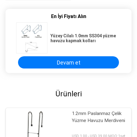
En İyi Fiyatı Alın
Yüzey Cilalı 1.0mm SS304 yüzme
havuzu kapmak kolları
Devam et
Ürünleri
1.2mm Paslanmaz Çelik
Yüzme Havuzu Merdiveni
USD 1.00 - USD 39.00 MOQ:1set