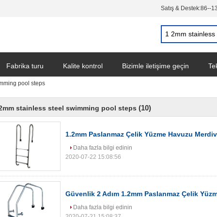
Satış & Destek:
86--1
Fabrika turu
Kalite kontrol
Bizimle iletişime geçin
Tek
imming pool steps
(10)
2mm stainless steel swimming pool steps
1.2mm Paslanmaz Çelik Yüzme Havuzu Merdiv
Daha fazla bilgi edinin
2020-07-22 15:08:56
Güvenlik 2 Adım 1.2mm Paslanmaz Çelik Yüz
Daha fazla bilgi edinin
2020-07-21 15:08:37