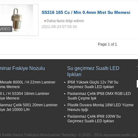
SS316 165 Cc / Min 0.4mm Mist Su Memesi
Daha fazla bilgi edinin
2021-09-24 07:55:34
Page 1 of 1
minar Fıskiye Nozulu
Su geçirmez Sualtı LED
Işıkları
Mesafe 8000L / H 22mm Laminer
IP68 Yüksek Güçlü 12v 7W Su
şme Memesi
Geçirmez Sualtı LED Işıkları
0 L / H SS304 18mm Laminer
Paslanmaz Çelik IP68 DMX RGB LED
kiye Memesi
Sualtı Çeşme Işık
lanmaz Çelik 5001 20mm Laminer
Plastik Duvara Montaj 18W LED Yüzme
kiye Jet 10000 L/H
Havuzu Işığı
Paslanmaz Çelik IP68 100W Su
Geçirmez Sualtı LED Işıkları
yi Kalite Havuz Fıskiyesi Aksesuarları Tedarikçi. © 2020 - 2026 aquaswan water co,.l