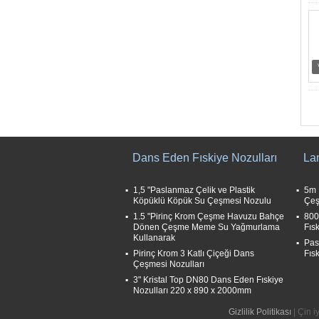
Dans Eden Fıskiye Nozulları
La
1,5 "Paslanmaz Çelik ve Plastik
5m 
Köpüklü Köpük Su Çeşmesi Nozulu
Çe
1.5 "Pirinç Krom Çeşme Havuzu Bahçe
800
Dönen Çeşme Meme Su Yağmurlama
Fıs
Kullanarak
Pas
Pirinç Krom 3 Katlı Çiçeği Dans
Fıs
Çeşmesi Nozulları
3" Kristal Top DN80 Dans Eden Fıskiye
Nozulları 220 x 890 x 2000mm
Gizlilik Politikası
| Çin i