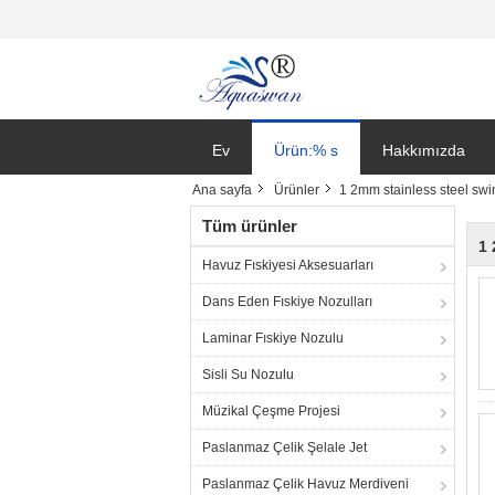
Ev
Ürün:% s
Hakkımızda
Ana sayfa
Ürünler
1 2mm stainless steel sw
Tüm ürünler
1 
Havuz Fıskiyesi Aksesuarları
Dans Eden Fıskiye Nozulları
Laminar Fıskiye Nozulu
Sisli Su Nozulu
Müzikal Çeşme Projesi
Paslanmaz Çelik Şelale Jet
Paslanmaz Çelik Havuz Merdiveni