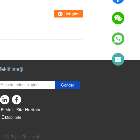
İletişim
Teklif isteği
Gönder
E-Mail
Site Haritası
|
Mobil site
td. All Rights Reserved.