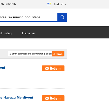
3760732596
Turkish
lif isteği
Haberler
eni
İletişim
me Havuzu Merdiveni
İletişim