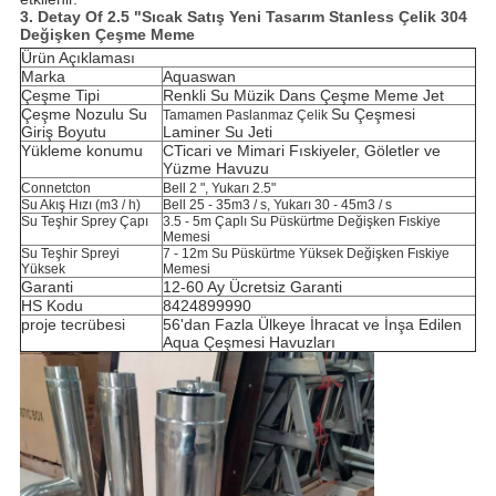
3. Detay O
f
2.5 "Sıcak Satış Yeni Tasarım Stanless Çelik 304
Değişken Çeşme Meme
Ürün Açıklaması
Marka
Aquaswan
Çeşme Tipi
Renkli Su Müzik Dans Çeşme Meme Jet
Çeşme Nozulu Su
Su Çeşmesi
Tamamen Paslanmaz Çelik
Giriş Boyutu
Laminer Su Jeti
Yükleme konumu
C
Ticari ve Mimari Fıskiyeler, Göletler ve
Yüzme Havuzu
Connetcton
Bell 2 ", Yukarı 2.5"
Su Akış Hızı (m3 / h)
Bell 25 - 35m3 / s, Yukarı 30 - 45m3 / s
Su Teşhir Sprey Çapı
3.5 - 5m Çaplı Su Püskürtme Değişken Fıskiye
Memesi
Su Teşhir Spreyi
7 - 12m Su Püskürtme Yüksek Değişken Fıskiye
Yüksek
Memesi
Garanti
12-60 Ay Ücretsiz Garanti
HS Kodu
8424899990
proje tecrübesi
56'dan Fazla Ülkeye İhracat ve İnşa Edilen
Aqua Çeşmesi Havuzları