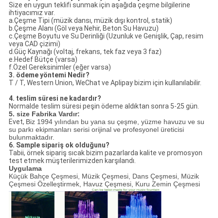
Size en uygun teklifi sunmak için aşağıda çeşme bilgilerine
ihtiyacımız var.
a.Çeşme Tipi (müzik dansı, müzik dışı kontrol, statik)
b.Çeşme Alanı (Göl veya Nehir, Beton Su Havuzu)
c.Çeşme Boyutu ve Su Derinliği (Uzunluk ve Genişlik, Çap, resim
veya CAD çizimi)
d.Güç Kaynağı (voltaj, frekans, tek faz veya 3 faz)
e.Hedef Bütçe (varsa)
f.Özel Gereksinimler (eğer varsa)
3. ödeme yöntemi Nedir?
T / T, Western Union, WeChat ve Aplipay bizim için kullanılabilir.
4. teslim süresi ne kadardır?
Normalde teslim süresi peşin ödeme aldıktan sonra 5-25 gün.
5. size Fabrika Vardır:
Evet,
Biz 1994 yılından bu yana su çeşme, yüzme havuzu ve su
su parkı ekipmanları serisi orijinal ve profesyonel üreticisi
bulunmaktadır.
6. Sample sipariş ok olduğunu?
Tabii, örnek sipariş sıcak bizim pazarlarda kalite ve promosyon
test etmek müşterilerimizden karşılandı.
Uygulama
Küçük Bahçe Çeşmesi, Müzik Çeşmesi, Dans Çeşmesi, Müzik
Çeşmesi Özelleştirmek, Havuz Çeşmesi, Kuru Zemin Çeşmesi