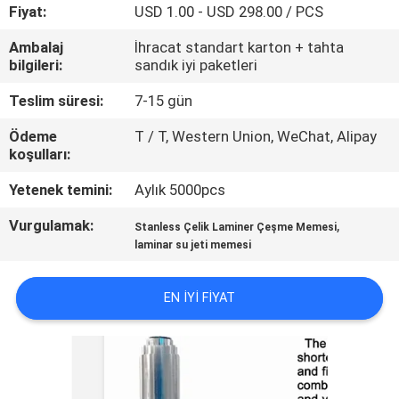
KONTROL
Fiyat:
USD 1.00 - USD 298.00 / PCS
Ambalaj
İhracat standart karton + tahta
BIZIMLE
bilgileri:
sandık iyi paketleri
ILETIŞIME
Teslim süresi:
7-15 gün
GEÇIN
Ödeme
T / T, Western Union, WeChat, Alipay
koşulları:
BIR
Yetenek temini:
Aylık 5000pcs
TEKLIF
Vurgulamak:
,
Stanless Çelik Laminer Çeşme Memesi
ISTEĞI
laminar su jeti memesi
EN IYI FIYAT
NEWS
SITE
HARITASI