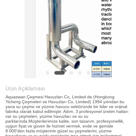
PRIVACY
POLICY
Ürün Açıklaması
Aquaswan Çeşmesi Havuzları Co, Limited de (Hongkong
Yicheng Çeşmeleri ve Havuzları Co, Limited) 1994 yılından bu
yana su çeşme ve yüzme havuzu sektöründe bir lider ve orijinal
fabrika olarak kabul edilmiştir. Adım, 3 profesyonel üretim hatları
var su çeşmeleri, yüzme havuzları ve su su
parklarında.Müşterilerimize kalite, son tasarım, profesyonellik,
uygun fiyat ve güven ile hizmet vermek, evde ve gemide
8.000'den fazla müşterinin güzel su çeşmelerini, yüzme
havuzlarını ve su parkı projelerini inşa etmek için mükemmel