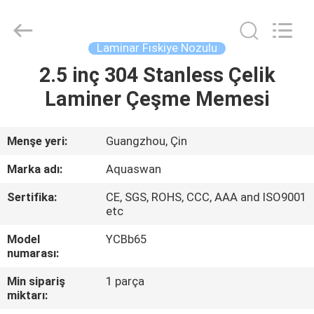
2026
aquaswan
water
co,.ltd.
All
Laminar Fıskiye Nozulu
Rights
Reserved.
2.5 inç 304 Stanless Çelik
EV
Laminer Çeşme Memesi
ÜRÜN:%
S
Menşe yeri:
Guangzhou, Çin
Marka adı:
Aquaswan
HAKKIMIZDA
Sertifika:
CE, SGS, ROHS, CCC, AAA and ISO9001
etc
FABRIKA
Model
YCBb65
TURU
numarası:
Min sipariş
1 parça
miktarı:
KALITE