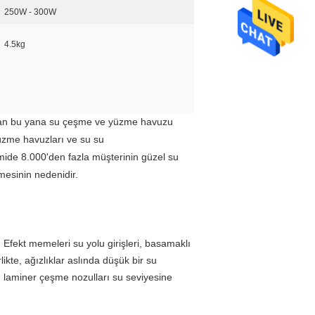
250W - 300W
4.5kg
ndan bu yana su çeşme ve yüzme havuzu
 yüzme havuzları ve su su
emide 8.000'den fazla müşterinin güzel su
mesinin nedenidir.
Efekt memeleri su yolu girişleri, basamaklı
kte, ağızlıklar aslında düşük bir su
, laminer çeşme nozulları su seviyesine