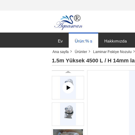
Ev
Ürün:% s
Hakkımızda
Ana sayfa
Ürünler
Laminar Fıskiye Nozulu
1.5m Yüksek 4500 L / H 14mm la