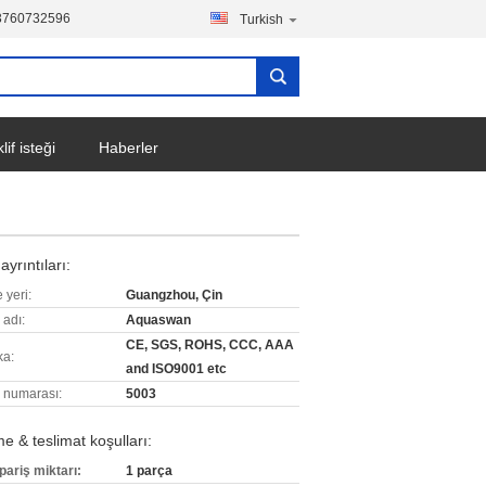
3760732596
Turkish
lif isteği
Haberler
ayrıntıları:
 yeri:
Guangzhou, Çin
 adı:
Aquaswan
CE, SGS, ROHS, CCC, AAA
ka:
and ISO9001 etc
 numarası:
5003
 & teslimat koşulları:
pariş miktarı:
1 parça