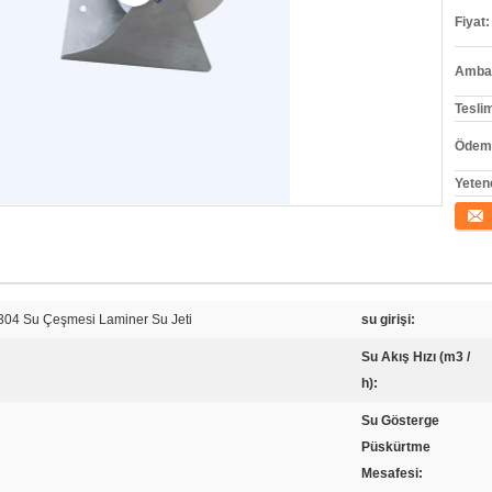
Fiyat:
Ambala
Tesli
Ödeme
Yeten
İletişi
304 Su Çeşmesi Laminer Su Jeti
su girişi:
Su Akış Hızı (m3 /
h):
Su Gösterge
Püskürtme
Mesafesi: