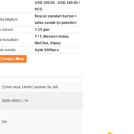
USD 100.00 - USD 160.00 /
PCS
İhracat standart karton +
j bilgileri:
tahta sandık iyi paketleri
m süresi:
7-15 gün
T / T, Western Union,
 koşulları:
WeChat, Alipay
ek temini:
Aylık 5000pcs
m
12mm veya 14mm Laminer Su Jeti
3000-4500 L / H
2m