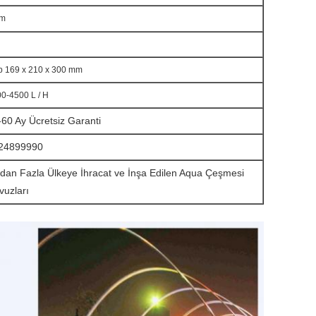
5m
 169 x 210 x 300 mm
0-4500 L / H
-60 Ay Ücretsiz Garanti
24899990
'dan Fazla Ülkeye İhracat ve İnşa Edilen Aqua Çeşmesi
vuzları