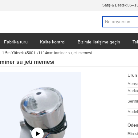
Satış & Destek:
86--1
Fabrika turu
Kalite kontrol
Bizimle iletişime geçin
Tek
1.5m Yüksek 4500 L / H 14mm laminer su jeti memesi
miner su jeti memesi
Ürün 
Menşe
Marka
Sertifi
Model
Ödeme
Min si