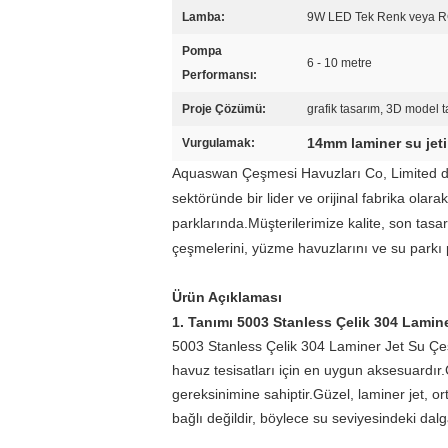
Lamba:
9W LED Tek Renk veya RG
Pompa
6 - 10 metre
Performansı:
Proje Çözümü:
grafik tasarım, 3D model t
14mm laminer su jet
Vurgulamak:
Aquaswan Çeşmesi Havuzları Co, Limited d
sektöründe bir lider ve orijinal fabrika olar
parklarında.Müşterilerimize kalite, son tas
çeşmelerini, yüzme havuzlarını ve su parkı 
Ürün Açıklaması
1. Tanımı
5003 Stanless Çelik 304 Lamin
5003 Stanless Çelik 304 Laminer Jet Su Ç
havuz tesisatları için en uygun aksesuardır
gereksinimine sahiptir.Güzel, laminer jet, 
bağlı değildir, böylece su seviyesindeki dalg