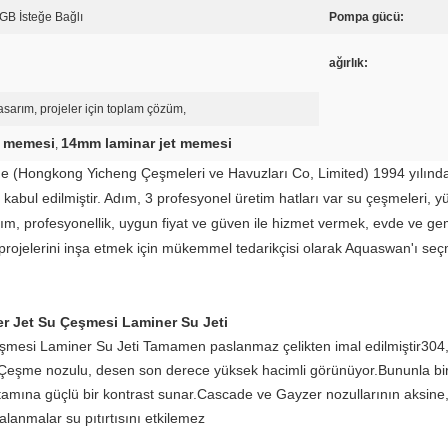
B İsteğe Bağlı
Pompa gücü:
ağırlık:
asarım, projeler için toplam çözüm,
i memesi
14mm laminar jet memesi
,
e (Hongkong Yicheng Çeşmeleri ve Havuzları Co, Limited) 1994 yılı
ak kabul edilmiştir. Adım, 3 profesyonel üretim hatları var su çeşmeleri,
arım, profesyonellik, uygun fiyat ve güven ile hizmet vermek, evde ve g
projelerini inşa etmek için mükemmel tedarikçisi olarak Aquaswan'ı seç
er Jet Su Çeşmesi Laminer Su Jeti
eşmesi Laminer Su Jeti
Tamamen paslanmaz çelikten imal edilmiştir304, 
.Çeşme nozulu, desen son derece yüksek hacimli görünüyor.Bununla birli
ortamına güçlü bir kontrast sunar.Cascade ve Gayzer nozullarının aksine
alanmalar su pıtırtısını etkilemez