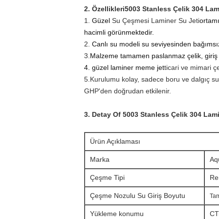
2. Özellikleri
5003 Stanless Çelik 304 Lam
1.
Güzel
Su Çeşmesi Laminer Su Jeti
ortamı
hacimli görünmektedir.
2.
Canlı su modeli su seviyesinden bağımsız
3.
Malzeme tamamen paslanmaz çelik, giriş
4. güzel laminer meme
jet
ticari ve mimari ç
5.
Kurulumu kolay, sadece boru ve dalgıç s
GHP'den doğrudan etkilenir.
3. Detay O
f
5003 Stanless Çelik 304 Lam
Ürün Açıklaması
Marka
Aq
Çeşme Tipi
Re
Çeşme Nozulu Su Giriş Boyutu
Ta
Yükleme konumu
C
T