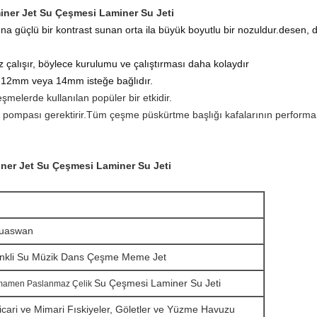
iner Jet Su Çeşmesi Laminer Su Jeti
na güçlü bir kontrast sunan orta ila büyük boyutlu bir nozuldur.desen, 
 çalışır, böylece kurulumu ve çalıştırması daha kolaydır
 12mm veya 14mm isteğe bağlıdır.
eşmelerde kullanılan popüler bir etkidir.
u pompası gerektirir.Tüm çeşme püskürtme başlığı kafalarının perform
iner Jet Su Çeşmesi Laminer Su Jeti
uaswan
nkli Su Müzik Dans Çeşme Meme Jet
Su Çeşmesi Laminer Su Jeti
mamen Paslanmaz Çelik
icari ve Mimari Fıskiyeler, Göletler ve Yüzme Havuzu