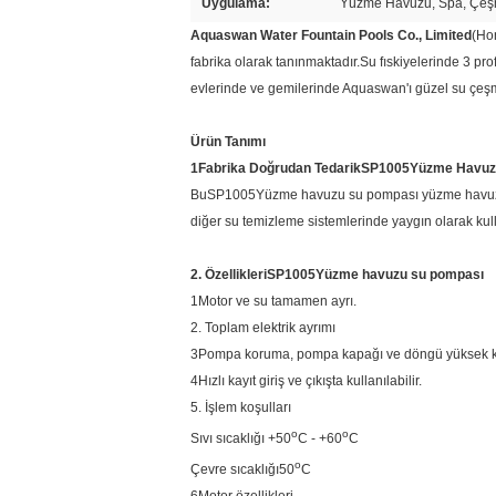
Uygulama:
Yüzme Havuzu, Spa, Çeşm
Aquaswan Water Fountain Pools Co., Limited
(Ho
fabrika olarak tanınmaktadır.Su fıskiyelerinde 3 pro
evlerinde ve gemilerinde Aquaswan'ı güzel su çeşmel
Ürün Tanımı
1Fabrika Doğrudan Tedarik
SP1005
Yüzme Havuz
Bu
SP1005
Yüzme havuzu su pompası yüzme havuzu 
diğer su temizleme sistemlerinde yaygın olarak kull
2. Özellikleri
SP1005
Yüzme havuzu su pompası
1Motor ve su tamamen ayrı.
2. Toplam elektrik ayrımı
3Pompa koruma, pompa kapağı ve döngü yüksek kalite
4Hızlı kayıt giriş ve çıkışta kullanılabilir.
5. İşlem koşulları
o
o
Sıvı sıcaklığı +50
C - +60
C
o
Çevre sıcaklığı
50
C