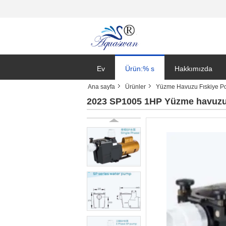
Ev
Ürün:% s
Hakkımızda
Ana sayfa
Ürünler
Yüzme Havuzu Fıskiye P
2023 SP1005 1HP Yüzme havuzu 