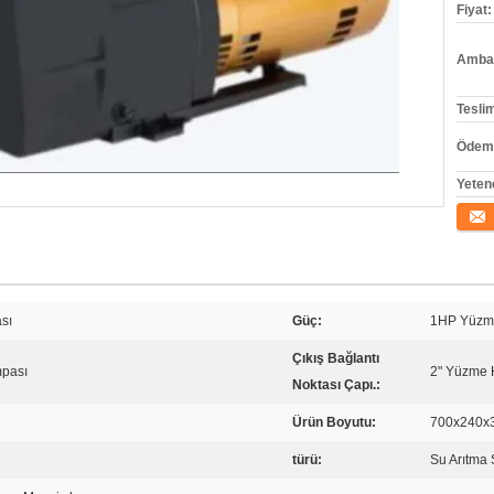
Fiyat:
Ambala
Tesli
Ödeme
Yeten
İletişi
sı
Güç:
1HP Yüzm
Çıkış Bağlantı
pası
2" Yüzme 
Noktası Çapı.:
Ürün Boyutu:
700x240
türü:
Su Arıtma