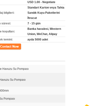
USD 1.00 - Negotiate
Standart Karton veya Tahta
j bilgileri:
Sandık Kuyu Paketlerini
İhracat
m süresi:
7 - 15 gün
Banka havalesi, Western
 koşulları:
Union, WeChat, Alipay
ek temini:
ayda 5000 adet
m
e Havuzu Su Pompası
Havuzu Su Pompası
x300mm
 Su Pompası