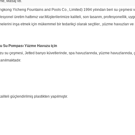
e, Masaj vb.
ngkong Yicheng Fountains and Pools Co., Limited) 1994 yılından beri su çeşmesi ve
fesyonel üretim hattımız var.Müşterilerimize kaliteli, son tasarım, profesyonellik, u
erini inşa etmek için mükemmel bir tedarikçi olarak seçtiler., yüzme havuzları ve s
u Su Pompası Yüzme Havuzu için
su çeşmesi, Jetted banyo küvetlerinde, spa havuzlarında, yüzme havuzlarında, ç
anılmaktadır.
li güçlendirilmiş plastikten yapılmıştır.