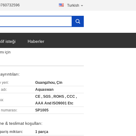
3760732596
Turkish
lif isteği
Haberler
ı için
ayrıntıları:
 yeri:
Guangzhou, Çin
 adı:
Aquaswan
CE , SGS , ROHS , CCC ,
ka:
AAA And ISO9001 Etc
 numarası:
SP1005
 & teslimat koşulları:
pariş miktarı:
1 parça