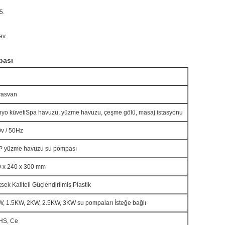
5.
ev.
pası
vasvan
yo küveti
Spa havuzu, yüzme havuzu, çeşme gölü, masaj istasyonu
v / 50Hz
P yüzme havuzu su pompası
 x 240 x 300 mm
sek Kaliteli Güçlendirilmiş Plastik
, 1.5KW, 2KW, 2.5KW, 3KW su pompaları İsteğe bağlı
HS, Ce