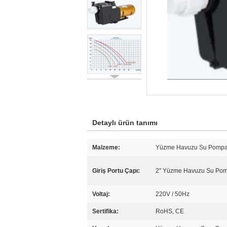
Detaylı ürün tanımı
Malzeme:
Yüzme Havuzu Su Pompa
Giriş Portu Çapı:
2" Yüzme Havuzu Su Pom
Voltaj:
220V / 50Hz
Sertifika:
RoHS, CE