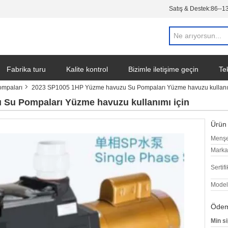
Satış & Destek:
86--1
Fabrika turu
Kalite kontrol
Bizimle iletişime geçin
Tek
ompaları
2023 SP1005 1HP Yüzme havuzu Su Pompaları Yüzme havuzu kullanım
Su Pompaları Yüzme havuzu kullanımı için
Ürün 
Menşe
Marka
Sertifi
Model
Ödeme
Min si