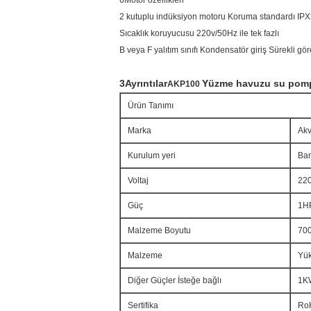
6Motor özellikleri
2 kutuplu indüksiyon motoru Koruma standardı IPX
Sıcaklık koruyucusu 220v/50Hz ile tek fazlı
B veya F yalıtım sınıfı Kondensatör giriş Sürekli gör
3Ayrıntılar
Yüzme havuzu su pom
AKP100
Ürün Tanımı
Marka
Ak
Kurulum yeri
Ban
Voltaj
220
Güç
1H
Malzeme Boyutu
700
Malzeme
Yük
Diğer Güçler İsteğe bağlı
1KW
Sertifika
Ro