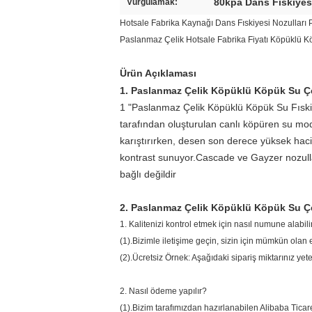
80kpa Dans Fıskiyesi
Vurgulamak:
Hotsale Fabrika Kaynağı Dans Fıskiyesi Nozulları
Paslanmaz Çelik Hotsale Fabrika Fiyatı Köpüklü K
Ürün Açıklaması
1. Paslanmaz Çelik Köpüklü Köpük Su Ç
1 "Paslanmaz Çelik Köpüklü Köpük Su Fıskiye
tarafından oluşturulan canlı köpüren su mode
karıştırırken, desen son derece yüksek haci
kontrast sunuyor.Cascade ve Gayzer nozullar
bağlı değildir
2. Paslanmaz Çelik Köpüklü Köpük Su Ç
1. Kalitenizi kontrol etmek için nasıl numune alabil
(1).Bizimle iletişime geçin, sizin için mümkün olan 
(2).Ücretsiz Örnek: Aşağıdaki sipariş miktarınız yet
2. Nasıl ödeme yapılır?
(1).Bizim tarafımızdan hazırlanabilen Alibaba Tic