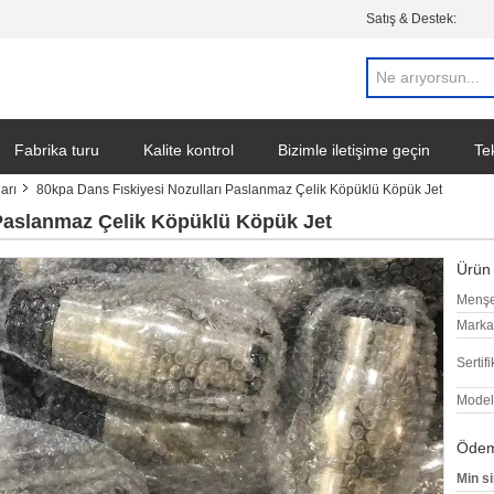
Satış & Destek:
Fabrika turu
Kalite kontrol
Bizimle iletişime geçin
Tek
arı
80kpa Dans Fıskiyesi Nozulları Paslanmaz Çelik Köpüklü Köpük Jet
 Paslanmaz Çelik Köpüklü Köpük Jet
Ürün 
Menşe
Marka
Sertifi
Model
Ödeme
Min si