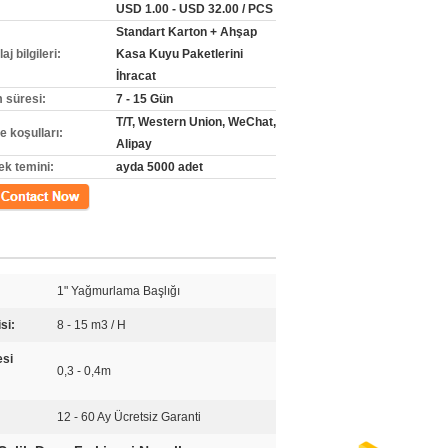
USD 1.00 - USD 32.00 / PCS
Standart Karton + Ahşap
j bilgileri:
Kasa Kuyu Paketlerini
İhracat
m süresi:
7 - 15 Gün
T/T, Western Union, WeChat,
 koşulları:
Alipay
ek temini:
ayda 5000 adet
m
1" Yağmurlama Başlığı
si:
8 - 15 m3 / H
esi
0,3 - 0,4m
12 - 60 Ay Ücretsiz Garanti