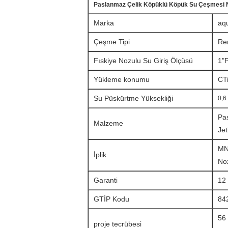
Paslanmaz Çelik Köpüklü Köpük Su Çeşmesi No
Marka
aq
Çeşme Tipi
Ren
Fıskiye Nozulu Su Giriş Ölçüsü
1"
Yükleme konumu
C
T
Su Püskürtme Yüksekliği
0,6
Pas
Malzeme
Jet
MN
İplik
No
Garanti
12 
GTİP Kodu
84
56 
proje tecrübesi