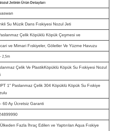
zul Jetinin Ürün Detayları
uaswan
kli Su Müzik Dans Fıskiyesi Nozul Jeti
Paslanmaz Çelik Köpüklü Köpük Çeşmesi ve
icari ve Mimari Fıskiyeler, Göletler Ve Yüzme Havuzu
 - 2,5m
lanmaz Çelik Ve Plastik
Köpüklü Köpük Su Fıskiyesi Nozul
i
PT 1" Paslanmaz Çelik 304 Köpüklü Köpük Su Fıskiye
zulu
- 60 Ay Ücretsiz Garanti
24899990
Ülkeden Fazla İhraç Edilen ve Yaptırılan Aqua Fıskiye