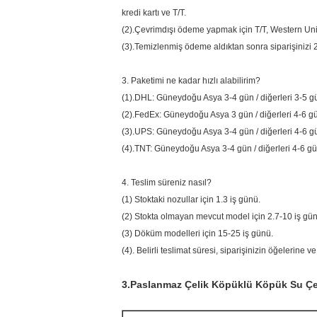
kredi kartı ve T/T.
(2).Çevrimdışı ödeme yapmak için T/T, Western Unio
(3).Temizlenmiş ödeme aldıktan sonra siparişinizi 2
3. Paketimi ne kadar hızlı alabilirim?
(1).DHL: Güneydoğu Asya 3-4 gün / diğerleri 3-5 g
(2).FedEx: Güneydoğu Asya 3 gün / diğerleri 4-6 g
(3).UPS: Güneydoğu Asya 3-4 gün / diğerleri 4-6 g
(4).TNT: Güneydoğu Asya 3-4 gün / diğerleri 4-6 gü
4. Teslim süreniz nasıl?
(1) Stoktaki nozullar için 1.3 iş günü.
(2) Stokta olmayan mevcut model için 2.7-10 iş gün
(3) Döküm modelleri için 15-25 iş günü.
(4). Belirli teslimat süresi, siparişinizin öğelerine ve
3.
Paslanmaz Çelik Köpüklü Köpük Su Çeş