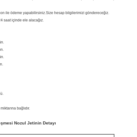
n ile ödeme yapabilirsiniz.Size hesap bilgilerimizi göndereceğiz.
4 saat içinde ele alacağız.
ün.
ün.
ün.
n.
ü.
 miktarına bağlıdır.
mesi Nozul Jetinin Detayı