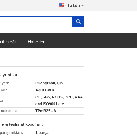
Turkish
lif isteği
Haberler
ayrıntıları:
 yeri:
Guangzhou, Çin
 adı:
Aquaswan
CE, SGS, ROHS, CCC, AAA
ka:
and ISO9001 etc
 numarası:
TPmB25 - A
 & teslimat koşulları:
pariş miktarı:
1 parça