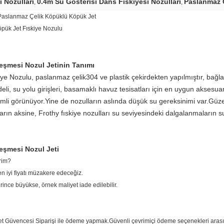
 Nozulları
0.4m Su Gösterisi Dans Fıskiyesi Nozulları
Paslanmaz Ç
,
,
 Paslanmaz Çelik Köpüklü Köpük Jet
öpük Jet Fıskiye Nozulu
eşmesi Nozul Jetinin Tanımı
 Nozulu, paslanmaz çelik304 ve plastik çekirdekten yapılmıştır, bağlantı
li, su yolu girişleri, basamaklı havuz tesisatları için en uygun aksesuar
mli görünüyor.Yine de nozulların aslında düşük su gereksinimi var.Güze
ın aksine, Frothy fıskiye nozulları su seviyesindeki dalgalanmaların su
eşmesi Nozul Jeti
irim?
en iyi fiyatı müzakere edeceğiz.
erince büyükse, örnek maliyet iade edilebilir.
aret Güvencesi Siparişi ile ödeme yapmak.Güvenli çevrimiçi ödeme seçenekleri arası