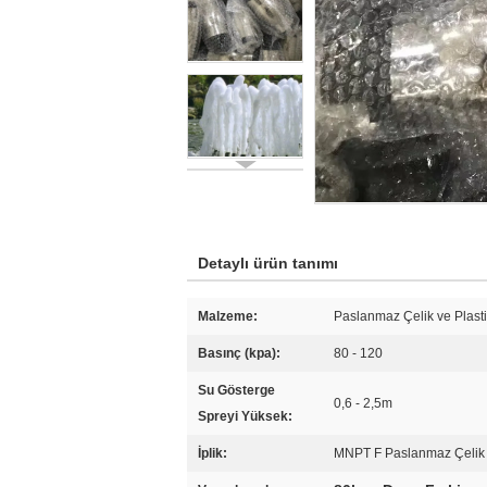
Detaylı ürün tanımı
Malzeme:
Paslanmaz Çelik ve Plast
Basınç (kpa):
80 - 120
Su Gösterge
0,6 - 2,5m
Spreyi Yüksek:
İplik:
MNPT F Paslanmaz Çelik 