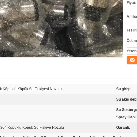
Fiyat:
Ambala
Tesli
Ödeme
Yeten
İletişi
ik Köpüklü Köpük Su Fıskiyesi Nozulu
Su girişi:
Su akış debi
Su Gösterg
Sprey Çapı:
304 Köpüklü Köpük Su Fıskiye Nozulu
Garanti: