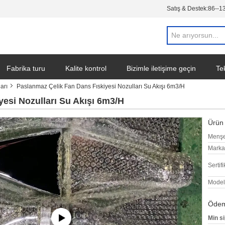
Satış & Destek:
86--1
Fabrika turu
Kalite kontrol
Bizimle iletişime geçin
Tek
arı
Paslanmaz Çelik Fan Dans Fıskiyesi Nozulları Su Akışı 6m3/H
esi Nozulları Su Akışı 6m3/H
Ürün 
Menşe
Marka
Sertifi
Model
Ödeme
Min si