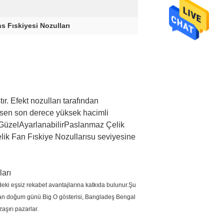
 Fıskiyesi Nozulları
. Efekt nozulları tarafından
desen son derece yüksek hacimli
.Güzel
Ayarlanabilir
Paslanmaz Çelik
ik Fan Fıskiye Nozulları
su seviyesine
ları
deki eşsiz rekabet avantajlarına katkıda bulunur.Şu
şkan doğum günü Big O gösterisi, Bangladeş Bengal
aşırı pazarlar.