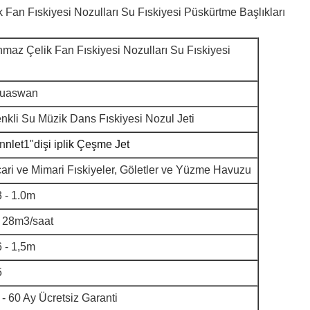
 Fan Fıskiyesi Nozulları Su Fıskiyesi Püskürtme Başlıkları
nmaz Çelik Fan Fıskiyesi Nozulları Su Fıskiyesi
uaswan
nkli Su Müzik Dans Fıskiyesi Nozul Jeti
n
nlet
1"
dişi iplik Çeşme Jet
cari ve Mimari Fıskiyeler, Göletler ve Yüzme Havuzu
3 - 1.0m
- 28m3/saat
6 - 1,5m
5
 - 60 Ay Ücretsiz Garanti