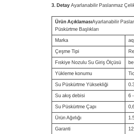
3. Detay
Ayarlanabilir Paslanmaz Çelik
Ürün Açıklaması
Ayarlanabilir Pasla
Püskürtme Başlıkları
Marka
aq
Çeşme Tipi
Re
Fıskiye Nozulu Su Giriş Ölçüsü
be
Yükleme konumu
Ti
Su Püskürtme Yüksekliği
0.
Su akış debisi
6 
Su Püskürtme Çapı
0,
Ürün Ağırlığı
1.
Garanti
12