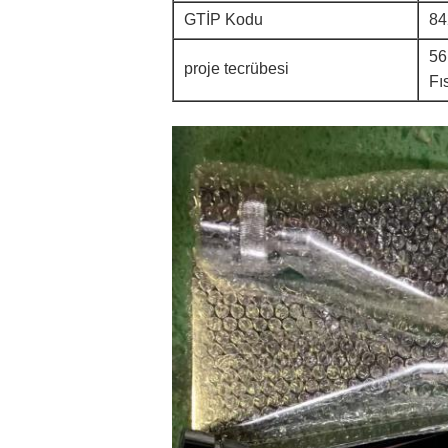
GTİP Kodu
84
56
proje tecrübesi
Fı