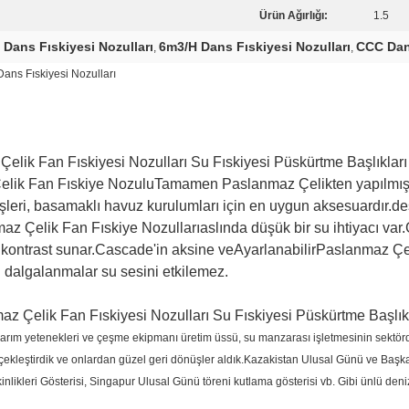
Ürün Ağırlığı:
1.5
Dans Fıskiyesi Nozulları
6m3/H Dans Fıskiyesi Nozulları
CCC Dans
,
,
Dans Fıskiyesi Nozulları
Çelik Fan Fıskiyesi Nozulları Su Fıskiyesi Püskürtme Başlıkları
lik Fan Fıskiye Nozulu
Tamamen Paslanmaz Çelikten yapılmıştır
rişleri, basamaklı havuz kurulumları için en uygun aksesuardır.
az Çelik Fan Fıskiye Nozulları
aslında düşük bir su ihtiyacı var
r kontrast sunar.Cascade'in aksine ve
Ayarlanabilir
Paslanmaz Çel
i dalgalanmalar su sesini etkilemez.
az Çelik Fan Fıskiyesi Nozulları Su Fıskiyesi Püskürtme Başlık
tasarım yetenekleri ve çeşme ekipmanı üretim üssü, su manzarası işletmesinin sektör
çekleştirdik ve onlardan güzel geri dönüşler aldık.Kazakistan Ulusal Günü ve Ba
likleri Gösterisi, Singapur Ulusal Günü töreni kutlama gösterisi vb. Gibi ünlü deniz