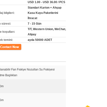
USD 1.00 - USD 36.00 / PCS
Standart Karton + Ahşap
j bilgileri:
Kasa Kuyu Paketlerini
İhracat
m süresi:
7 - 15 Gün
T/T, Western Union, WeChat,
 koşulları:
Alipay
ek temini:
ayda 50000 ADET
m
lanabilir Fan Fıskiye Nozulları Su Fıskiyesi
me Başlıkları
.0m
,5m