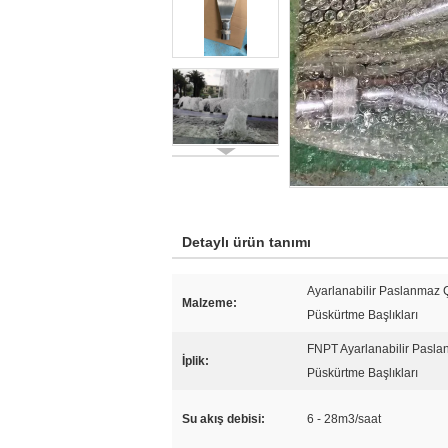
Detaylı ürün tanımı
Ayarlanabilir Paslanmaz Ç
Malzeme:
Püskürtme Başlıkları
FNPT Ayarlanabilir Paslan
İplik:
Püskürtme Başlıkları
Su akış debisi:
6 - 28m3/saat