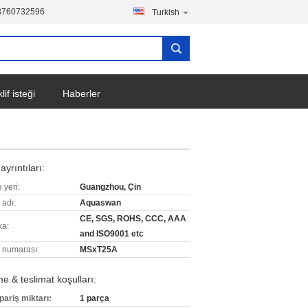
3760732596
Turkish
lif isteği
Haberler
ayrıntıları:
 yeri:
Guangzhou, Çin
 adı:
Aquaswan
CE, SGS, ROHS, CCC, AAA
ka:
and ISO9001 etc
 numarası:
MSxT25A
 & teslimat koşulları:
pariş miktarı:
1 parça