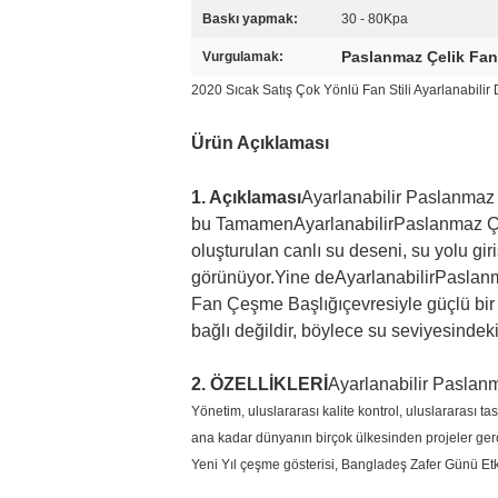
Baskı yapmak:
30 - 80Kpa
Paslanmaz Çelik Fan 
Vurgulamak:
2020 Sıcak Satış Çok Yönlü Fan Stili Ayarlanabilir 
Ürün Açıklaması
1. Açıklaması
Ayarlanabilir Paslanmaz 
bu
Tamamen
Ayarlanabilir
Paslanmaz Çe
oluşturulan canlı su deseni, su yolu gi
görünüyor.Yine de
Ayarlanabilir
Paslanm
Fan
Çeşme Başlığı
çevresiyle güçlü bi
bağlı değildir, böylece su seviyesindek
2. ÖZELLİKLERİ
Ayarlanabilir Paslanm
Yönetim, uluslararası kalite kontrol, uluslararası 
ana kadar dünyanın birçok ülkesinden projeler ger
Yeni Yıl çeşme gösterisi, Bangladeş Zafer Günü Etkin