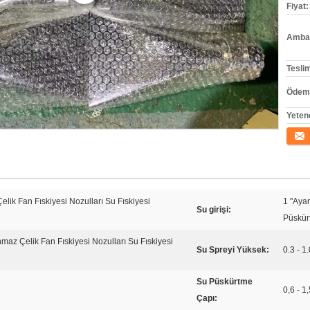
Fiyat:
Ambala
Tesli
Ödeme
Yeten
İletişi
elik Fan Fıskiyesi Nozulları Su Fıskiyesi
1 "Ayar
Su girişi:
Püskürt
maz Çelik Fan Fıskiyesi Nozulları Su Fıskiyesi
Su Spreyi Yüksek:
0.3 - 1
Su Püskürtme
0,6 - 1
Çapı: