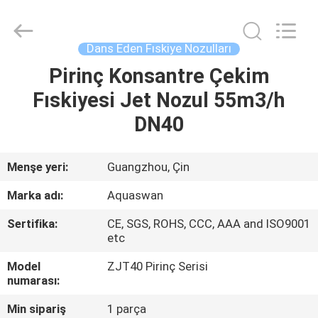
2026
aquaswan
water
co,.ltd.
All
Dans Eden Fıskiye Nozulları
Rights
Reserved.
Pirinç Konsantre Çekim
EV
Fıskiyesi Jet Nozul 55m3/h
ÜRÜN:%
DN40
S
Menşe yeri:
Guangzhou, Çin
HAKKIMIZDA
Marka adı:
Aquaswan
Sertifika:
CE, SGS, ROHS, CCC, AAA and ISO9001
FABRIKA
etc
TURU
Model
ZJT40 Pirinç Serisi
numarası:
KALITE
Min sipariş
1 parça