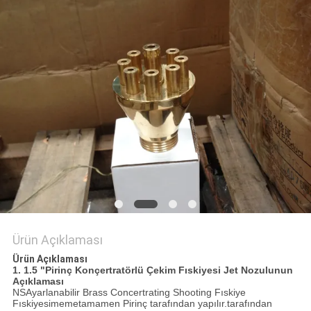
PRIVACY
POLICY
Ürün Açıklaması
Ürün Açıklaması
1. 1.5 "Pirinç Konçertratörlü Çekim Fıskiyesi Jet Nozulunun
Açıklaması
NS
Ayarlanabilir B
rass Concertrating Shooting Fıskiye
Fıskiyesi
meme
tamamen Pirinç tarafından yapılır.tarafından