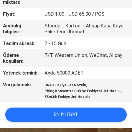
miktarı:
KONTROL
Fiyat:
USD 1.00 - USD 65.00 / PCS
BIZIMLE
Ambalaj
Standart Karton + Ahşap Kasa Kuyu
ILETIŞIME
bilgileri:
Paketlerini İhracat
GEÇIN
Teslim süresi:
7 - 15 Gün
Ödeme
T/T, Western Union, WeChat, Alipay
BIR
koşulları:
TEKLIF
Yetenek temini:
Ayda 50000 ADET
ISTEĞI
Vurgulamak:
,
DN40 Fıskiye Jet Nozulu
,
Pirinç Konsentre Fıskiye Fıskiyesi Jet Nozulu
55m3/h Fıskiye Jet Nozulu
NEWS
EN IYI FIYAT
SITE
HARITASI