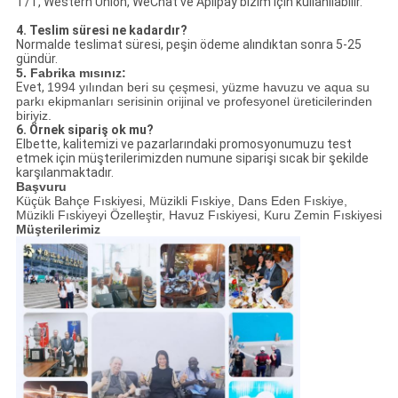
T/T, Western Union, WeChat ve Aplipay bizim için kullanılabilir.
4. Teslim süresi ne kadardır?
Normalde teslimat süresi, peşin ödeme alındıktan sonra 5-25
gündür.
5. Fabrika mısınız:
Evet,
1994 yılından beri su çeşmesi, yüzme havuzu ve aqua su
parkı ekipmanları serisinin orijinal ve profesyonel üreticilerinden
biriyiz.
6. Örnek sipariş ok mu?
Elbette, kalitemizi ve pazarlarındaki promosyonumuzu test
etmek için müşterilerimizden numune siparişi sıcak bir şekilde
karşılanmaktadır.
Başvuru
Küçük Bahçe Fıskiyesi, Müzikli Fıskiye, Dans Eden Fıskiye,
Müzikli Fıskiyeyi Özelleştir, Havuz Fıskiyesi, Kuru Zemin Fıskiyesi
Müşterilerimiz