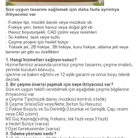
Size uygun tasarımı sağlamak için daha fazla ayrıntıya
ihtiyacımız var
· Fıskiye tipi, müzikli danslı veya müziksiz vb.
· Fıskiye yeri, beton havuz veya doğal göl vb.
· Havuz boyutu/şekli, CAD çizimi veya resimleri
· Su kalitesi, taze veya tuzlu
· Çeşme projesi için hedef bütçe
· Yüksek jet, 2B fıskiye, 3B fıskiye, kuru fıskiye, atlama jeti veya
laminer jet gibi su özellikleri
1. Hangi hizmetleri sağlıyorsunuz?
Hizmetlerimiz arasında ücretsiz çeşme tasarımı, çeşme imalatı,
yerinde kurulum kılavuzu,
işletme ve bakım eğitimi ve 12 aylık garanti ve ömür boyu teknik
destek.
2. Bir çeşme önerisi yapmak için neye ihtiyacınız var?
Size en uygun teklifi verebilmek için aşağıdaki çeşme bilgilerine
ihtiyacımız var.
a.Çeşme Tipi(müzik dansı, müziksiz kontrol, statik)
B.Çeşme Sitesi(Göl veya Nehir, Beton Su Havuzu)
C.Fıskiye Boyutu ve Su Derinliği (Uzunluk ve Genişlik, Çap, resim
veya CAD çizimi)
NS.Güç Kaynağı(voltaj, frekans, tek fazlı veya 3 fazlı)
e.Hedef Bütçe (varsa)
F.Özel Gereksinimler (varsa)
3. Ödeme yöntemi nedir?