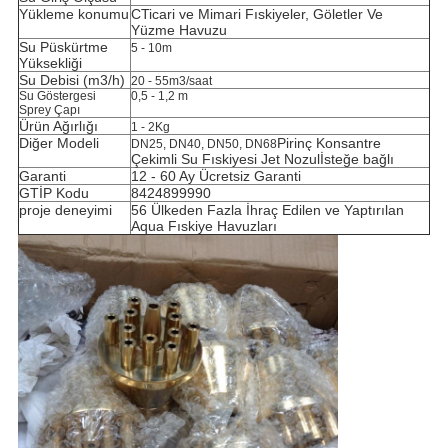
Yükleme konumu
C
Ticari ve Mimari Fıskiyeler, Göletler Ve
Yüzme Havuzu
Su Püskürtme
5 - 10m
Yüksekliği
Su Debisi (m3/h)
20 - 55m3/saat
Su Göstergesi
0,5 - 1,2 m
Sprey Çapı
Ürün Ağırlığı
1 - 2Kg
Diğer Modeli
Pirinç Konsantre
DN25, DN40, DN50, DN68
Çekimli Su Fıskiyesi Jet Nozul
İsteğe bağlı
Garanti
12 - 60 Ay Ücretsiz Garanti
GTİP Kodu
8424899990
proje deneyimi
56 Ülkeden Fazla İhraç Edilen ve Yaptırılan
Aqua Fıskiye Havuzları