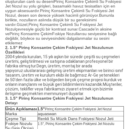
oluşturulan canlı su deseni
Pirinç Konsantre Çekimli Su Fıskiyesi
Jet Nozul
su yolu girişleri, basamaklı havuz tesisatları için en
uygun aksesuardır.
Pirinç Konsantre Çekimli Su Fıskiyesi Jet
Nozul
, desen son derece yüksek hacimli görünüyor.Bununla
birlikte, nozulların aslında düşük bir su gereksinimi
vardır.Güzel,
Pirinç Konsantre Çekimli Su Fıskiyesi Jet
Nozul
çevresiyle güçlü bir kontrast sunar.Cascade'in aksine
ve
Pirinç
Konsantre Çekim
Fıskiye Nozulları
su seviyesine bağlı
değildir, böylece su seviyesindeki dalgalanmalar su sesini
etkilemez
2. 1.5" Pirinç Konsantre Çekim Fıskiyesi Jet Nozulunun
Özellikleri
2004 yılında kurulan, 15 yılı aşkın bir süredir çeşitli su çeşmeleri
üretimi, geliştirilmesi ve satışına odaklanan profesyonel bir
fabrika olmuştur.Degn, üretim, montaj bir arada
yapıyoruz.uluslararası gelişmiş üretim ekipmanları ve birinci sınıf
tasarım, üretim ve kurulum ekibi ile bağımsız Ar-Ge yetenekleri
ile.50'den fazla ülke ve bölgeden birçok çeşme projesi kurduk ve
onların inançlarını ve büyük geri bildirimlerini kazandık.Müşteriler,
çözüm, teklifler veya fabrikamızı ziyaret etmek için bizimle
iletişime geçmekten memnuniyet duyarlar.
3. 1.5" Pirinç Konsantre Çekim Fıskiyesi Jet Nozulunun
Detayı
Ürün Açıklaması
1.5"
Pirinç Konsantre Çekim Fıskiyesi Jet Nozul
Marka
aquaswan
Çeşme Tipi
Renkli Su Müzik Dans Fıskiyesi Nozul Jeti
Fıskiye Nozulu
1.5", Pirinç Konsantre Çekim Fıskiyesi Jet Nozulu
Su Giriş Ölçüsü