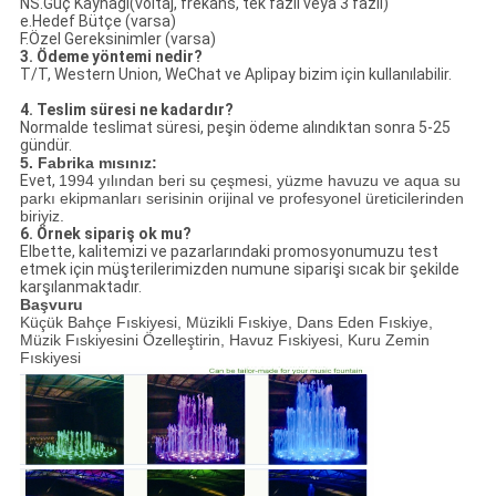
NS.Güç Kaynağı(voltaj, frekans, tek fazlı veya 3 fazlı)
e.Hedef Bütçe (varsa)
F.Özel Gereksinimler (varsa)
3. Ödeme yöntemi nedir?
T/T, Western Union, WeChat ve Aplipay bizim için kullanılabilir.
4. Teslim süresi ne kadardır?
Normalde teslimat süresi, peşin ödeme alındıktan sonra 5-25
gündür.
5. Fabrika mısınız:
Evet,
1994 yılından beri su çeşmesi, yüzme havuzu ve aqua su
parkı ekipmanları serisinin orijinal ve profesyonel üreticilerinden
biriyiz.
6. Örnek sipariş ok mu?
Elbette, kalitemizi ve pazarlarındaki promosyonumuzu test
etmek için müşterilerimizden numune siparişi sıcak bir şekilde
karşılanmaktadır.
Başvuru
Küçük Bahçe Fıskiyesi, Müzikli Fıskiye, Dans Eden Fıskiye,
Müzik Fıskiyesini Özelleştirin, Havuz Fıskiyesi, Kuru Zemin
Fıskiyesi