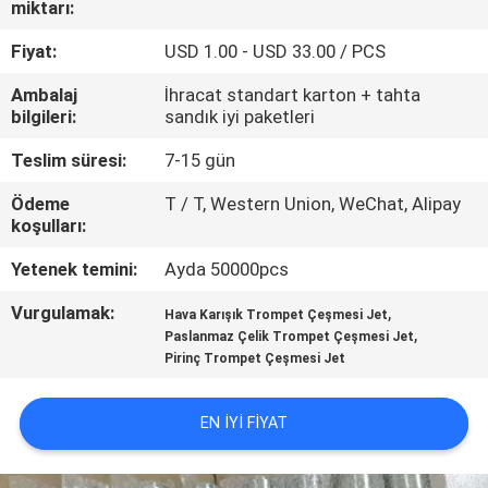
miktarı:
KONTROL
Fiyat:
USD 1.00 - USD 33.00 / PCS
BIZIMLE
Ambalaj
İhracat standart karton + tahta
ILETIŞIME
bilgileri:
sandık iyi paketleri
GEÇIN
Teslim süresi:
7-15 gün
Ödeme
T / T, Western Union, WeChat, Alipay
BIR
koşulları:
TEKLIF
Yetenek temini:
Ayda 50000pcs
ISTEĞI
Vurgulamak:
,
Hava Karışık Trompet Çeşmesi Jet
,
Paslanmaz Çelik Trompet Çeşmesi Jet
Pirinç Trompet Çeşmesi Jet
NEWS
EN IYI FIYAT
SITE
HARITASI