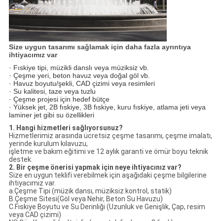
Size uygun tasarımı sağlamak için daha fazla ayrıntıya
ihtiyacımız var
· Fıskiye tipi, müzikli danslı veya müziksiz vb.
· Çeşme yeri, beton havuz veya doğal göl vb.
· Havuz boyutu/şekli, CAD çizimi veya resimleri
· Su kalitesi, taze veya tuzlu
· Çeşme projesi için hedef bütçe
· Yüksek jet, 2B fıskiye, 3B fıskiye, kuru fıskiye, atlama jeti veya
laminer jet gibi su özellikleri
1. Hangi hizmetleri sağlıyorsunuz?
Hizmetlerimiz arasında ücretsiz çeşme tasarımı, çeşme imalatı,
yerinde kurulum kılavuzu,
işletme ve bakım eğitimi ve 12 aylık garanti ve ömür boyu teknik
destek.
2. Bir çeşme önerisi yapmak için neye ihtiyacınız var?
Size en uygun teklifi verebilmek için aşağıdaki çeşme bilgilerine
ihtiyacımız var.
a.Çeşme Tipi (müzik dansı, müziksiz kontrol, statik)
B.Çeşme Sitesi(Göl veya Nehir, Beton Su Havuzu)
C.Fıskiye Boyutu ve Su Derinliği (Uzunluk ve Genişlik, Çap, resim
veya CAD çizimi)