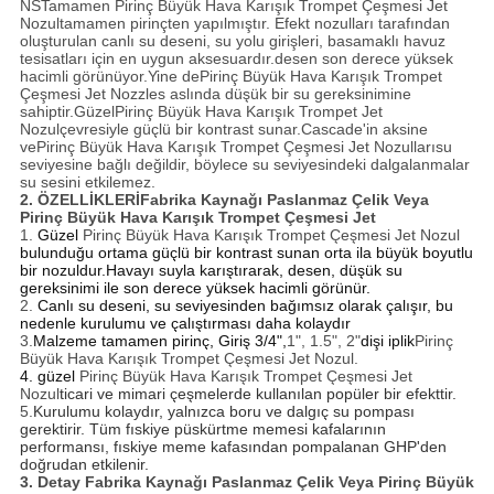
NS
Tamamen
Pirinç Büyük Hava Karışık Trompet Çeşmesi Jet
Nozul
tamamen pirinçten yapılmıştır. Efekt nozulları tarafından
oluşturulan canlı su deseni, su yolu girişleri, basamaklı havuz
tesisatları için en uygun aksesuardır.desen son derece yüksek
hacimli görünüyor.Yine de
Pirinç Büyük Hava Karışık Trompet
Çeşmesi Jet N
ozzles aslında düşük bir su gereksinimine
sahiptir.Güzel
Pirinç Büyük Hava Karışık Trompet Jet
Nozul
çevresiyle güçlü bir kontrast sunar.Cascade'in aksine
ve
Pirinç Büyük Hava Karışık Trompet Çeşmesi Jet Nozulları
su
seviyesine bağlı değildir, böylece su seviyesindeki dalgalanmalar
su sesini etkilemez.
2. ÖZELLİKLERİ
Fabrika Kaynağı Paslanmaz Çelik Veya
Pirinç Büyük Hava Karışık Trompet Çeşmesi Jet
1.
Güzel
Pirinç Büyük Hava Karışık Trompet Çeşmesi Jet Nozul
bulunduğu ortama güçlü bir kontrast sunan orta ila büyük boyutlu
bir nozuldur.Havayı suyla karıştırarak, desen, düşük su
gereksinimi ile son derece yüksek hacimli görünür.
2.
Canlı su deseni, su seviyesinden bağımsız olarak çalışır, bu
nedenle kurulumu ve çalıştırması daha kolaydır
3.
Malzeme tamamen pirinç, Giriş 3/4",
1", 1.5", 2"
dişi iplik
Pirinç
Büyük Hava Karışık Trompet Çeşmesi Jet Nozul.
4. güzel
Pirinç Büyük Hava Karışık Trompet Çeşmesi Jet
Nozul
ticari ve mimari çeşmelerde kullanılan popüler bir efekttir.
5.
Kurulumu kolaydır, yalnızca boru ve dalgıç su pompası
gerektirir. Tüm fıskiye püskürtme memesi kafalarının
performansı, fıskiye meme kafasından pompalanan GHP'den
doğrudan etkilenir.
3. Detay
Fabrika Kaynağı Paslanmaz Çelik Veya Pirinç Büyük