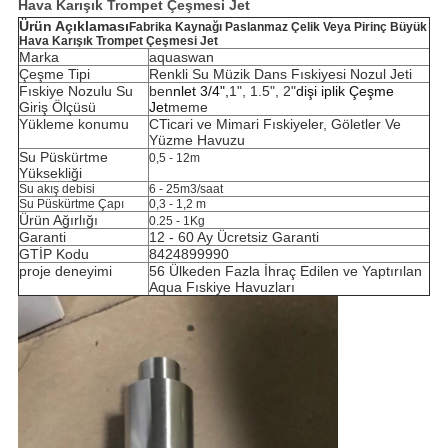
Hava Karışık Trompet Çeşmesi Jet
Ürün Açıklaması
Fabrika Kaynağı Paslanmaz Çelik Veya Pirinç Büyük
Hava Karışık Trompet Çeşmesi Jet
Marka
aquaswan
Çeşme Tipi
Renkli Su Müzik Dans Fıskiyesi Nozul Jeti
Fıskiye Nozulu Su
ben
nlet 3/4",
1", 1.5", 2"
dişi iplik Çeşme
Giriş Ölçüsü
Jet
meme
Yükleme konumu
C
Ticari ve Mimari Fıskiyeler, Göletler Ve
Yüzme Havuzu
Su Püskürtme
0,5 - 12m
Yüksekliği
Su akış debisi
6 - 25m3/saat
Su Püskürtme Çapı
0,3 - 1,2 m
Ürün Ağırlığı
0.25 - 1Kg
Garanti
12 - 60 Ay Ücretsiz Garanti
GTİP Kodu
8424899990
proje deneyimi
56 Ülkeden Fazla İhraç Edilen ve Yaptırılan
Aqua Fıskiye Havuzları