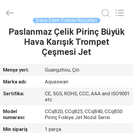
2026
aquaswan
water
co,.ltd.
All
Dans Eden Fıskiye Nozulları
Rights
Reserved.
Paslanmaz Çelik Pirinç Büyük
EV
Hava Karışık Trompet
ÜRÜN:%
Çeşmesi Jet
S
Menşe yeri:
Guangzhou, Çin
HAKKIMIZDA
Marka adı:
Aquaswan
Sertifika:
CE, SGS, ROHS, CCC, AAA and ISO9001
FABRIKA
etc
TURU
Model
CCqB20, CCqB25, CCqB40, CCqB50
numarası:
Pirinç Fıskiye Jet Nozul Serisi
KALITE
Min sipariş
1 parça