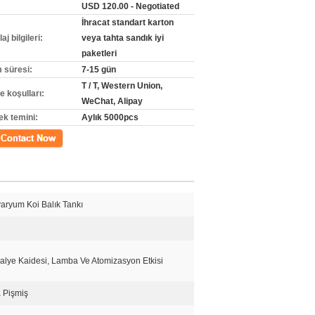
USD 120.00 - Negotiated
İhracat standart karton
j bilgileri:
veya tahta sandık iyi
paketleri
m süresi:
7-15 gün
T / T, Western Union,
 koşulları:
WeChat, Alipay
ek temini:
Aylık 5000pcs
m
aryum Koi Balık Tankı
dalye Kaidesi, Lamba Ve Atomizasyon Etkisi
a Pişmiş