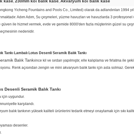
ık kase
230mm koi balık kase
Akvaryum koi balık kase
,
,
ongkong Yicheng Fountains and Pools Co., Limited) olarak da adlandırılan 1994 y
anınmaktadır. Adım Adım, Su çeşmeleri, yüzme havuzları ve havuzlarda 3 profesyonel ü
 ve güven ile hizmet vermek, evde ve gemide 8000'den fazla müşterinin güzel su çeşm
seçmesinin nedenidir.
k Tankı Lambalı Lotus Desenli Seramik Balık Tankı
eramik Balık Tankı
ince kil ve sırdan yapılmıştır, elle kalıplama ve fırlatma ile şek
asyonu. Renk açısından zengin ve mini akvaryum balık tankı için asla solmaz. Gereks
s Desenli Seramik Balık Tankı
 için uygundur.
mnuniyetle karşılandı.
ryum balık tankının yüksek kaliteli ürünlerini tedarik etmeyi onaylamak için sıkı kal
boyaması desenler.
.