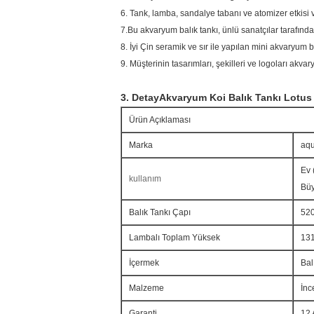
6. Tank, lamba, sandalye tabanı ve atomizer etkisi vb
7.Bu akvaryum balık tankı, ünlü sanatçılar tarafında
8. İyi Çin seramik ve sır ile yapılan mini akvaryum ba
9. Müşterinin tasarımları, şekilleri ve logoları akvary
3. Detay
Akvaryum Koi Balık Tankı Lotus 
Ürün Açıklaması
Marka
aq
Ev 
kullanım
Büy
Balık Tankı Çapı
520
Lambalı Toplam Yüksek
131
İçermek
Bal
Malzeme
İnc
Garanti
12 