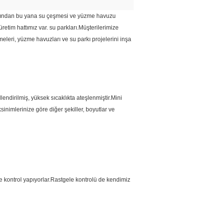
ılından bu yana su çeşmesi ve yüzme havuzu
retim hattımız var. su parkları.Müşterilerimize
eleri, yüzme havuzları ve su parkı projelerini inşa
illendirilmiş, yüksek sıcaklıkta ateşlenmiştir.Mini
inimlerinize göre diğer şekiller, boyutlar ve
ite kontrol yapıyorlar.Rastgele kontrolü de kendimiz