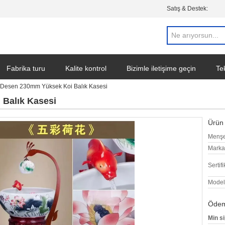
Satış & Destek:
Fabrika turu
Kalite kontrol
Bizimle iletişime geçin
Tek
 Desen 230mm Yüksek Koi Balık Kasesi
Balık Kasesi
Ürün 
Menşe
Marka
Sertifi
Model
Ödeme
Min si