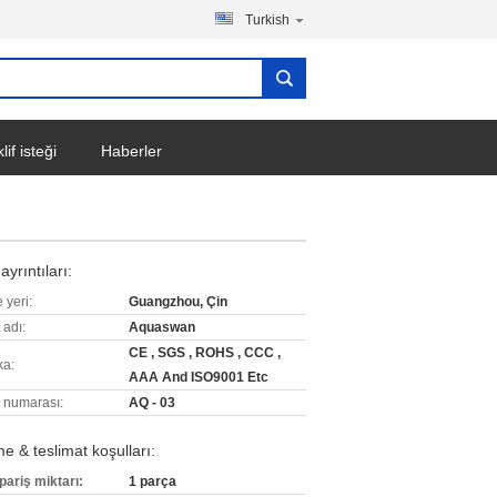
Turkish
lif isteği
Haberler
ayrıntıları:
 yeri:
Guangzhou, Çin
 adı:
Aquaswan
CE , SGS , ROHS , CCC ,
ka:
AAA And ISO9001 Etc
 numarası:
AQ - 03
 & teslimat koşulları:
pariş miktarı:
1 parça