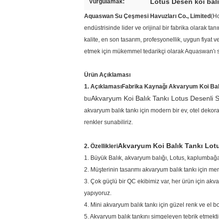
Lotus Desen koi bal
Vurgulamak:
Aquaswan Su Çeşmesi Havuzları Co., Limited
(H
endüstrisinde lider ve orijinal bir fabrika olarak t
kalite, en son tasarım, profesyonellik, uygun fiyat
etmek için mükemmel tedarikçi olarak Aquaswan'ı 
Ürün Açıklaması
1. Açıklaması
Fabrika Kaynağı Akvaryum Koi Balı
Akvaryum Koi Balık Tankı Lotus Desenli S
bu
akvaryum balık tankı için modern bir ev, otel dekor
renkler sunabiliriz.
Akvaryum Koi Balık Tankı Lotu
2. Özellikleri
1. Büyük Balık, akvaryum balığı, Lotus, kaplumbağa
2. Müşterinin tasarımı akvaryum balık tankı için me
3. Çok güçlü bir QC ekibimiz var, her ürün için akva
yapıyoruz.
4. Mini akvaryum balık tankı için güzel renk ve el 
5. Akvaryum balık tankını simgeleyen tebrik etmektir