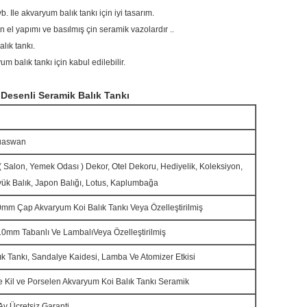
. Ile akvaryum balık tankı için iyi tasarım.
n el yapımı ve basılmış çin seramik vazolardır ..
lık tankı.
um balık tankı için kabul edilebilir.
Desenli Seramik Balık Tankı
uaswan
( Salon, Yemek Odası ) Dekor, Otel Dekoru, Hediyelik, Koleksiyon,
ük Balık, Japon Balığı, Lotus, Kaplumbağa
mm Çap Akvaryum Koi Balık Tankı Veya Özelleştirilmiş
0mm Tabanlı Ve Lambalı
Veya Özelleştirilmiş
ık Tankı, Sandalye Kaidesi, Lamba Ve Atomizer Etkisi
e Kil ve Porselen Akvaryum Koi Balık Tankı Seramik
Ay Ücretsiz Garanti