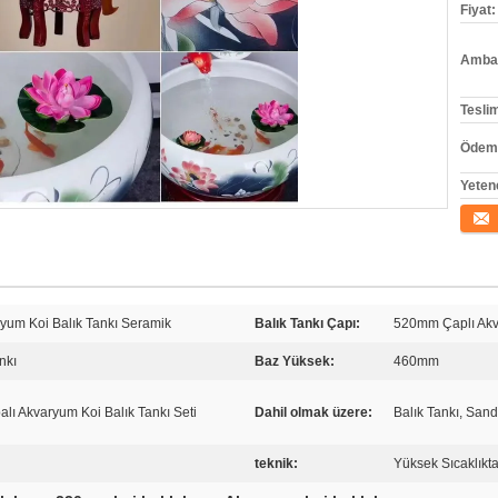
Fiyat:
Ambala
Tesli
Ödeme
Yeten
İletişi
ryum Koi Balık Tankı Seramik
Balık Tankı Çapı:
520mm Çaplı Akv
nkı
Baz Yüksek:
460mm
ı Akvaryum Koi Balık Tankı Seti
Dahil olmak üzere:
Balık Tankı, San
teknik:
Yüksek Sıcaklıkt